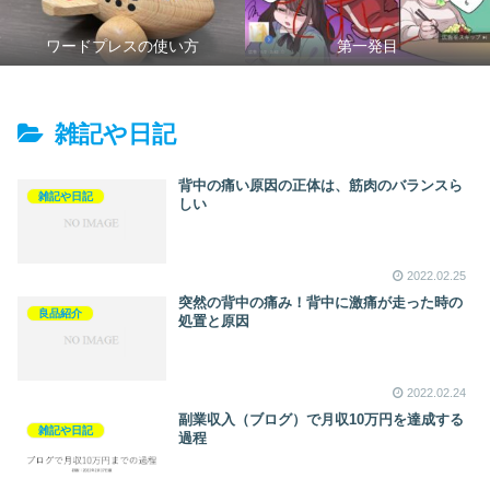
ワードプレスの使い方
第一発目
雑記や日記
背中の痛い原因の正体は、筋肉のバランスら
雑記や日記
しい
2022.02.25
突然の背中の痛み！背中に激痛が走った時の
良品紹介
処置と原因
2022.02.24
副業収入（ブログ）で月収10万円を達成する
雑記や日記
過程