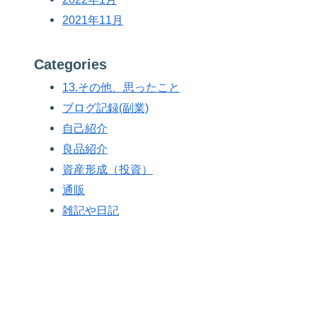
2021年11月
Categories
13.その他、思ったこと
ブログ記録(副業)
自己紹介
良品紹介
資産形成（投資）
通販
雑記や日記