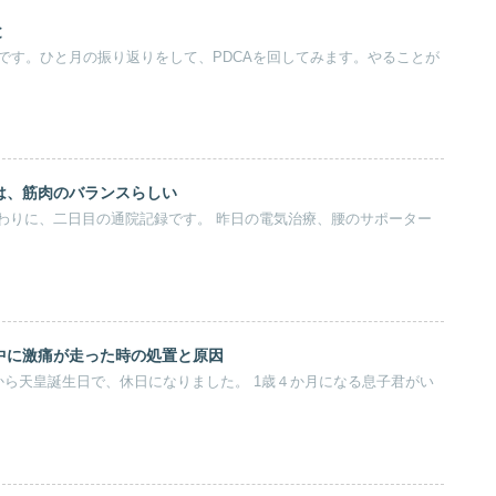
と
月です。ひと月の振り返りをして、PDCAを回してみます。やることが
は、筋肉のバランスらしい
わりに、二日目の通院記録です。 昨日の電気治療、腰のサポーター
中に激痛が走った時の処置と原因
から天皇誕生日で、休日になりました。 1歳４か月になる息子君がい