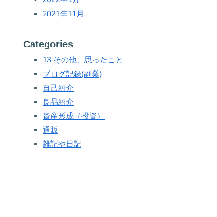
2021年11月
Categories
13.その他、思ったこと
ブログ記録(副業)
自己紹介
良品紹介
資産形成（投資）
通販
雑記や日記